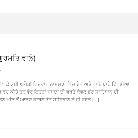
ਗੁਰਮਤਿ ਵਾਲੇ)
I
 ਵੇਖ ਕੇ ਕਈ ਅਖੌਤੀ ਵਿਦਵਾਨ ਨਾਸਮਝੀ ਵਿੱਚ ਦੇਵ ਅਤੇ ਰਾਇ ਬਾਰੇ ਟਿੱਪਣੀਆਂ
ਤੇ ਰੱਦ ਕੀਤੇ ਹਨ ਫੇਰ ਇਹਨਾਂ ਸ਼ਬਦਾਂ ਦੀ ਵਰਤੋ ਕੇਵਲ ਭੱਟ ਸਾਹਿਬਾਨ ਦੀ
ਨ ਮਤਿ ਤੋਂ ਆਉਣ ਕਾਰਣ ਭੱਟ ਸਾਹਿਬਾਨ ਨੇ ਹੀ ਵਰਤੇ […]