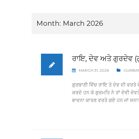
Month:
March 2026
ਰਾਇ, ਦੇਵ ਅਤੇ ਗੁਰਦੇਵ (
MARCH 31, 2026
GURBAN
ਗੁਰਬਾਣੀ ਵਿੱਚ ਰਾਇ ਤੇ ਦੇਵ ਦੀ ਵਰਤੋ
ਕਰਦੇ ਹਨ ਕੇ ਗੁਰਮਤਿ ਨੇ ਤਾਂ ਦੇਵੀ ਦੇਵ
ਭਾਵਨਾ ਕਾਰਣ ਵਰਤੇ ਗਏ ਹਨ ਜਾਂ ਸਨਾਤ