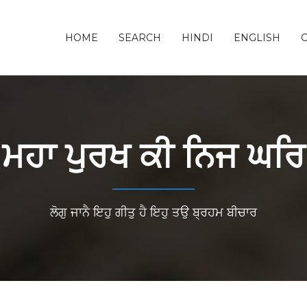
HOME
SEARCH
HINDI
ENGLISH
ਮਹਾ ਪੁਰਖ ਕੀ ਨਿਜ ਘਰਿ
ਲੋਗੁ ਜਾਨੈ ਇਹੁ ਗੀਤੁ ਹੈ ਇਹੁ ਤਉ ਬ੍ਰਹਮ ਬੀਚਾਰ